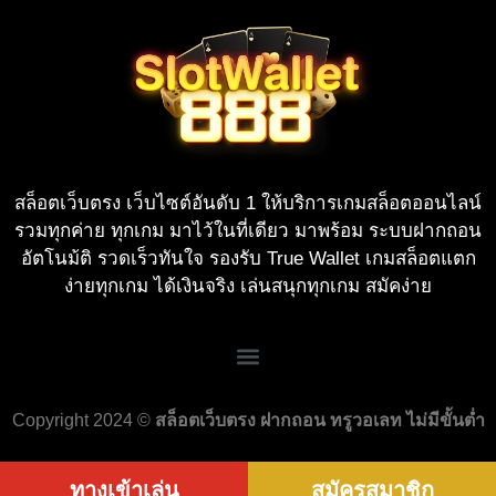
สล็อตเว็บตรง เว็บไซต์อันดับ 1 ให้บริการเกมสล็อตออนไลน์
รวมทุกค่าย ทุกเกม มาไว้ในที่เดียว มาพร้อม ระบบฝากถอน
อัตโนม้ติ รวดเร็วทันใจ รองรับ True Wallet เกมสล็อตแตก
ง่ายทุกเกม ได้เงินจริง เล่นสนุกทุกเกม สมัคง่าย
Copyright 2024 ©
สล็อตเว็บตรง ฝากถอน ทรูวอเลท ไม่มีขั้นต่ำ
ทางเข้าเล่น
สมัครสมาชิก