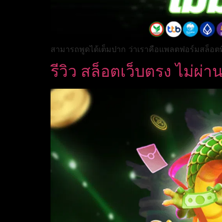
สามารถพูดได้เต็มปาก ว่าเราคือแพลตฟอร์มสล็อตที
รีวิว สล็อตเว็บตรง ไม่ผ่